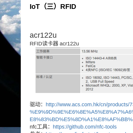
IoT（三）RFID
acr122u
RFID读卡器 acr122u
驱动：
http://www.acs.com.hk/cn/products/7
%E9%9D%9E%E6%8E%A5%E8%A7%A6
E8%83%BD%E5%8D%A1%E8%AF%BB%E
nfc工具：
https://github.com/nfc-tools