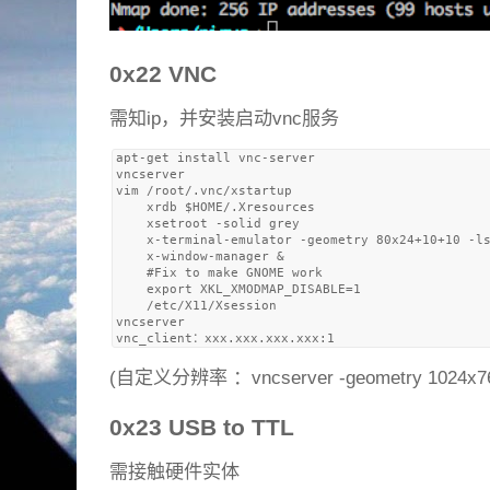
0x22 VNC
需知ip，并安装启动vnc服务
apt-get install vnc-server

vncserver  

vim /root/.vnc/xstartup

    xrdb $HOME/.Xresources

    xsetroot -solid grey

    x-terminal-emulator -geometry 80x24+10+10 -ls
    x-window-manager &

    #Fix to make GNOME work

    export XKL_XMODMAP_DISABLE=1

    /etc/X11/Xsession

vncserver 

(自定义分辨率 ：vncserver -geometry 1024x7
0x23 USB to TTL
需接触硬件实体