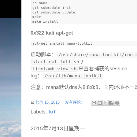
cd mana

git submodule init

git submodule update

make

0x322 kali apt-get
启动脚本：
/usr/share/mana-toolkit/run-
）
start-nat-full.sh
来查看捕获的session
firelamb-view.sh
log：
/var/lib/mana-toolkit
注意：mana默认dns为8:8:8:8，国内环境不
at
七月 16, 2015
没有评论:
Labels:
IoT
2015年7月13日星期一