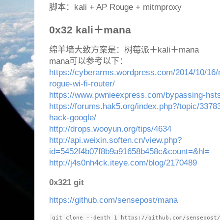
脚本：kali + AP Rouge + mitmproxy
0x32 kali＋mana
绵羊墙大致方案是：树莓派＋kali＋mana
mana可以参考以下：
https://cyberarms.wordpress.com/2014/10/16/ma
rogue-wi-fi-router/
https://www.pwnieexpress.com/bypassing-hsts-
https://forums.hak5.org/index.php?/topic/33783
hack-google/
http://drops.wooyun.org/tips/4634
http://api.weixin.soften.cn/view.php?
id=5452f4b07f8b9a91658b458c&count=&hl=
http://j4s0nh4ck.iteye.com/blog/2170489
0x321 git
https://github.com/sensepost/mana
git clone --depth 1 https://github.com/sensepost/