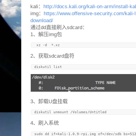
kali：
http://docs.kali.org/kali-on-arm/install-k
img：
https://www.offensive-security.com/kali
download/
通过dd直接刷入sdcard：
1、解压img包
2、获取sdcard盘符
3、卸载U盘挂载
4、刷入系统