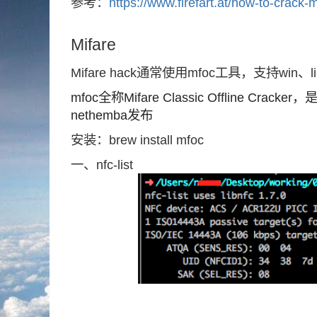
参考：
https://www.firefart.at/how-to-crack-m
Mifare
Mifare hack通常使用mfoc工具，支持win、l
mfoc全称Mifare Classic Offline Cra
nethemba发布
安装：brew install mfoc
一、nfc-list