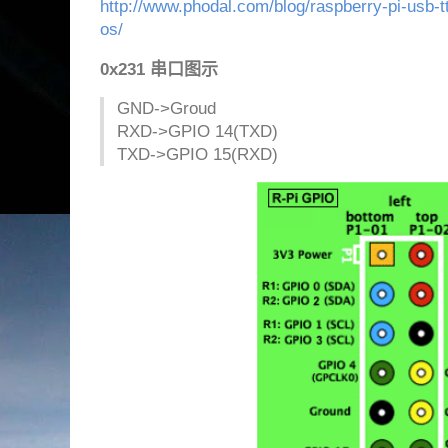
http://www.phodal.com/blog/raspberry-pi-usb-
os/
0x231 串口图示
GND->Groud
RXD->GPIO 14(TXD)
TXD->GPIO 15(RXD)