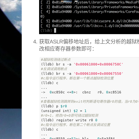
获取ASLR偏移地址后，给上文分析的越
改相应寄存器参数即可：
#越狱检测绕过断点
(lldb) br s 
-a
'0x00061000+0x0006750C'
#反调试调用断点
(lldb) br s 
-a
'0x00061000+0x00067550'
#c指令运行程序，断在第一个断点越狱检测位置
(lldb) c

...

->  
0
xc850c <+
8
>:  cbnz   r0, 
0
xc8516        
#查看越狱检测跳转到exit时判断语句寄存器r0的值，当r0为0
(lldb) p 
$r0
(unsigned int) 
$2
 = 
1
#r0=1，修改r0=0即可绕过越狱检测
(lldb) register write r0 
0
#c指令运行程序，断在第二个断点反调试位置
(lldb) c

...

->  
0
xc8550 <+
52
>: blx    
0
x5a3f84           