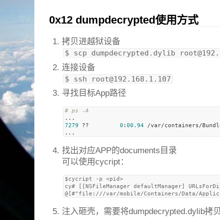
0x12 dumpdecrypted使用方式
拷贝进越狱设备
$ scp dumpdecrypted.dylib 
root@192.
连接设备
$ ssh 
root@192.168.1.107
寻找目标App路径
# ps -A
7279
 ??         
0
:
00.94
 /var/containers/Bundl
找出对应APP的documents目录
可以使用cycript：
$cycript -p <pid>

cy# [[NSFileManager defaultManager] URLsForDi
注入砸壳，需要将dumpdecrypted.dylib拷