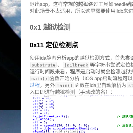
退出app，这样常规的越狱绕过工具如needle都
对此场景不太适用，所以这里需要使用lldb来
0x1 越狱检测
0x11 定位检测点
使用ida静态分析app的越狱检测方式，首先尝
、
等字符串尝试定位
substrate
jailbreak
运行时间段来看，程序是启动时就会检测越狱并
函数开始分析（iOS app启动流程可
main()
过程
，另外
函数在ida里自动解析为
main()
s
入口即进行越狱检测（手动改的名）：