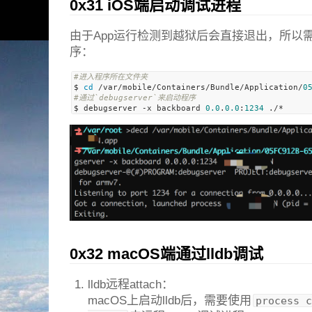
0x31 iOS端启动调试进程
由于App运行检测到越狱后会直接退出，所以
序：
#进入程序所在文件夹
$ 
cd
 /var/mobile/Containers/Bundle/Application/
0
#通过`debugserver`来启动程序
$ debugserver -x backboard 
0.0
.
0.0
:
1234
0x32 macOS端通过lldb调试
lldb远程attach：
macOS上启动lldb后，需要使用
process c