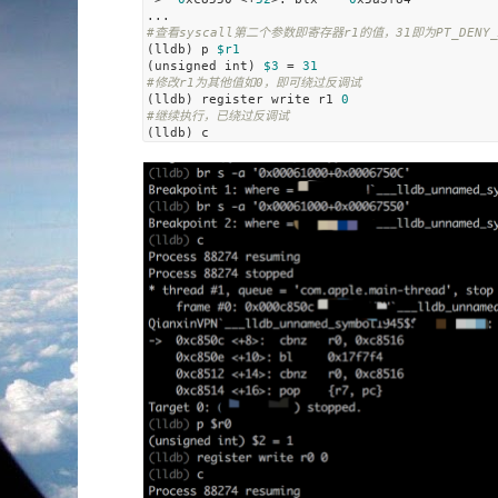
#查看syscall第二个参数即寄存器r1的值，31即为PT_DENY_A
(lldb) p 
$r1
(unsigned int) 
$3
 = 
31
#修改r1为其他值如0，即可绕过反调试
(lldb) register write r1 
0
#继续执行，已绕过反调试