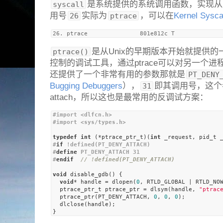
是系统提供的系统调用函数，实现从
syscall
用号
实际为
，可以在
Kernel Sysca
26
ptrace
是从Unix的早期版本开始就提供
ptrace()
控制的调试工具，通过ptrace可以对另一个
还提供了一个非常有用的参数那就是
PT_DENY
Bugging Debuggers
），
即其调用号，这个
31
attach，所以这也是最常用的反调试方案：
#import <dlfcn.h>
#import <sys/types.h>
typedef
int
 (*ptrace_ptr_t)(
int
 _request, pid_t 
#
if
 !defined(PT_DENY_ATTACH)
#
define
 PT_DENY_ATTACH 31
#
endif
// !defined(PT_DENY_ATTACH)
void
 disable_gdb() {

void
* handle = dlopen(
0
, RTLD_GLOBAL | RTLD_NOW
  ptrace_ptr_t ptrace_ptr = dlsym(handle, 
"ptrac
  ptrace_ptr(PT_DENY_ATTACH, 
0
, 
0
, 
0
);

  dlclose(handle);
