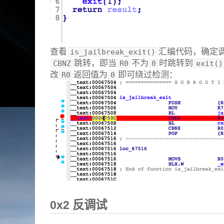
查看
汇编代码，确定
is_jailbreak_exit()
跳转，即当
不为
时跳转到
CBNZ
R0
0
exit()
改
返回值为
即可绕过检测：
R0
0
0x2 反调试