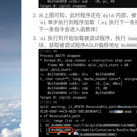
从上图可知，此时程序还在
内部，被
dyld
单步执行到程序加载（
执行下一条
ni
ni
下一条指令会进入函数体）
执行到开始加载被调试程序，执行
ni
ima
块，获取被调试程序ASLR偏移地址
0x000