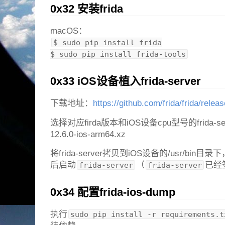
0x32 安装frida
macOS：
$ sudo pip install frida

$ sudo pip install frida-tools
0x33 iOS设备植入frida-server
下载地址：
https://github.com/frida/frida/relea
选择对应firda版本和iOS设备cpu型号的frida-serv
12.6.0-ios-arm64.xz
将frida-server拷贝到iOS设备的/usr/bin目录
后启动
（
已经
frida-server
frida-server
0x34 配置frida-ios-dump
执行
sudo pip install -r requirements.t