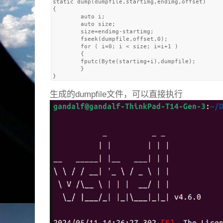
static dump(dumpfile,startimg,endimg,offset)

{

        auto i;

        auto size;

        size=endimg-startimg;

        fseek(dumpfile,offset,0);

        for ( i=0; i < size; i=i+1 )

        {

        fputc(Byte(startimg+i),dumpfile);

        }

生成的dumpfile文件，可以直接执行