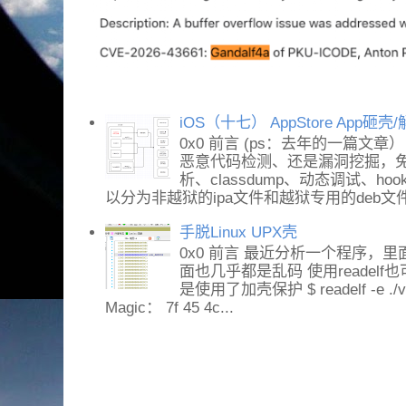
iOS（十七） AppStore App砸
0x0 前言 (ps：去年的一篇文章
恶意代码检测、还是漏洞挖掘，免不
析、classdump、动态调试、h
以分为非越狱的ipa文件和越狱专用的deb文件。
手脱Linux UPX壳
0x0 前言 最近分析一个程序，里面
面也几乎都是乱码 使用readel
是使用了加壳保护 $ readelf -e ./vs
Magic： 7f 45 4c...