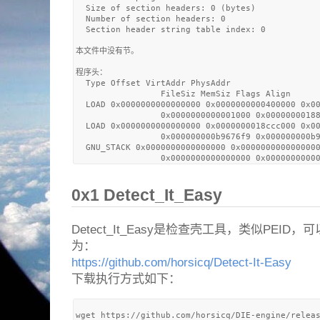
  Size of section headers: 0 (bytes)

  Number of section headers: 0

  Section header string table index: 0

本文件中没有节。

程序头：

  Type Offset VirtAddr PhysAddr

                 FileSiz MemSiz Flags Align

  LOAD 0x0000000000000000 0x0000000000400000 0x00
                 0x0000000000001000 0x00000000188
  LOAD 0x0000000000000000 0x0000000018ccc000 0x00
                 0x000000000b9676f9 0x000000000b9
  GNU_STACK 0x0000000000000000 0x0000000000000000
0x1 Detect_It_Easy
Detect_It_Easy是检查壳工具，类似PEID，可
为：
https://github.com/horsicq/Detect-It-Easy
下载执行方式如下：
wget https://github.com/horsicq/DIE-engine/releas