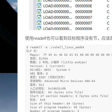
使用readelf也可以看到目标程序没有节，应
$ readelf -e ./vshell_linux_amd64

ELF 头：

  Magic： 7f 45 4c 46 02 01 01 00 00 00 00 00 00 0
  类别: ELF64

  数据: 2 补码，小端序 (little endian)

  Version: 1 (current)

  OS/ABI: UNIX - System V

  ABI 版本: 0

  类型: EXEC (可执行文件)

  系统架构: Advanced Micro Devices X86-64

  版本: 0x1

  入口点地址： 0x24632c08

  程序头起点： 64 (bytes into file)

  Start of section headers: 0 (bytes into file)

  标志： 0x0

  Size of this header: 64 (bytes)

  Size of program headers: 56 (bytes)

  Number of program headers: 3
