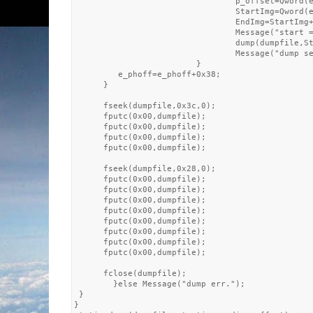
                                 p_offset=Qword(e
                                 StartImg=Qword(e
                                 EndImg=StartImg+
                                 Message("start =
                                 dump(dumpfile,St
                                 Message("dump se
                         }

         e_phoff=e_phoff+0x38;

      }

      fseek(dumpfile,0x3c,0);

      fputc(0x00,dumpfile);

      fputc(0x00,dumpfile);

      fputc(0x00,dumpfile);

      fputc(0x00,dumpfile);

      fseek(dumpfile,0x28,0);

      fputc(0x00,dumpfile);

      fputc(0x00,dumpfile);

      fputc(0x00,dumpfile);

      fputc(0x00,dumpfile);

      fputc(0x00,dumpfile);

      fputc(0x00,dumpfile);

      fputc(0x00,dumpfile);

      fputc(0x00,dumpfile);

      fclose(dumpfile);

        }else Message("dump err.");

 }

}
