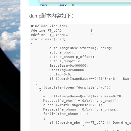
dump脚本内容如下：
#include <idc.idc>

#define PT_LOAD              1

#define PT_DYNAMIC           2

static main(void)

{

         auto ImageBase,StartImg,EndImg;

         auto e_phoff;

         auto e_phnum,p_offset;

         auto i,dumpfile;

         ImageBase=0x400000;

         StartImg=0x400000;

         EndImg=0x0;

         if (Dword(ImageBase)==0x7f454c46 || Dwor
  {

    if(dumpfile=fopen("dumpfile","wb"))

    {

      e_phoff=ImageBase+Qword(ImageBase+0x20);

      Message("e_phoff = 0x%x\n", e_phoff);

      e_phnum=Word(ImageBase+0x38);

      Message("e_phnum = 0x%x\n", e_phnum);

      for(i=0;i<e_phnum;i++)

      {

         if (Dword(e_phoff)==PT_LOAD || Dword(e_p
                         {
