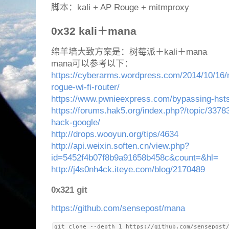
脚本：kali + AP Rouge + mitmproxy
0x32 kali＋mana
绵羊墙大致方案是：树莓派＋kali＋mana
mana可以参考以下：
https://cyberarms.wordpress.com/2014/10/16/ma
rogue-wi-fi-router/
https://www.pwnieexpress.com/bypassing-hsts-
https://forums.hak5.org/index.php?/topic/33783
hack-google/
http://drops.wooyun.org/tips/4634
http://api.weixin.soften.cn/view.php?
id=5452f4b07f8b9a91658b458c&count=&hl=
http://j4s0nh4ck.iteye.com/blog/2170489
0x321 git
https://github.com/sensepost/mana
git clone --depth 1 https://github.com/sensepost/