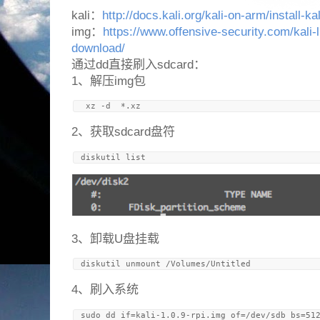
kali：
http://docs.kali.org/kali-on-arm/install-k
img：
https://www.offensive-security.com/kali
download/
通过dd直接刷入sdcard：
1、解压img包
2、获取sdcard盘符
3、卸载U盘挂载
4、刷入系统