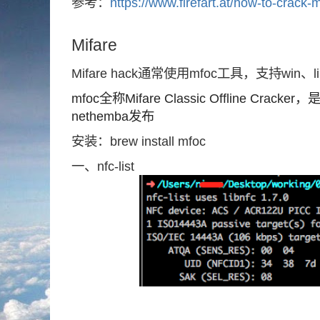
参考：
https://www.firefart.at/how-to-crack-m
Mifare
Mifare hack通常使用mfoc工具，支持win、l
mfoc全称Mifare Classic Offline Cra
nethemba发布
安装：brew install mfoc
一、nfc-list