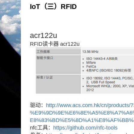
IoT（三）RFID
acr122u
RFID读卡器 acr122u
驱动：
http://www.acs.com.hk/cn/products/7
%E9%9D%9E%E6%8E%A5%E8%A7%A6
E8%83%BD%E5%8D%A1%E8%AF%BB%E
nfc工具：
https://github.com/nfc-tools