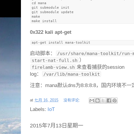
cd mana

git submodule init

git submodule update

make

0x322 kali apt-get
启动脚本：
/usr/share/mana-toolkit/run-
）
start-nat-full.sh
来查看捕获的session
firelamb-view.sh
log：
/var/lib/mana-toolkit
注意：mana默认dns为8:8:8:8，国内环境不
at
七月 16, 2015
没有评论:
Labels:
IoT
2015年7月13日星期一