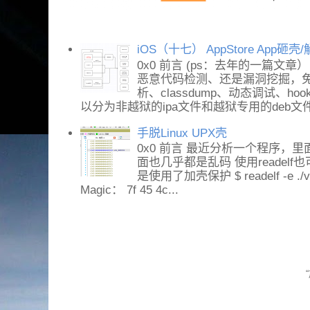
iOS（十七） AppStore App砸
0x0 前言 (ps：去年的一篇文章
恶意代码检测、还是漏洞挖掘，免不
析、classdump、动态调试、h
以分为非越狱的ipa文件和越狱专用的deb文件。
手脱Linux UPX壳
0x0 前言 最近分析一个程序，里面
面也几乎都是乱码 使用readel
是使用了加壳保护 $ readelf -e ./vs
Magic： 7f 45 4c...