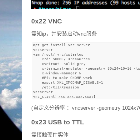
0x22 VNC
需知ip，并安装启动vnc服务
apt-get install vnc-server

vncserver  

vim /root/.vnc/xstartup

    xrdb $HOME/.Xresources

    xsetroot -solid grey

    x-terminal-emulator -geometry 80x24+10+10 -ls
    x-window-manager &

    #Fix to make GNOME work

    export XKL_XMODMAP_DISABLE=1

    /etc/X11/Xsession

vncserver 

(自定义分辨率 ：vncserver -geometry 1024x7
0x23 USB to TTL
需接触硬件实体