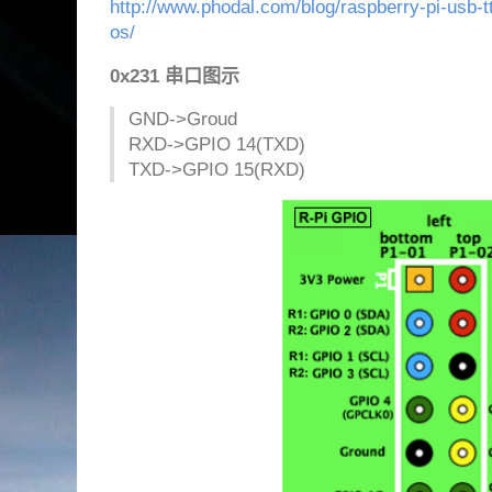
http://www.phodal.com/blog/raspberry-pi-usb-
os/
0x231 串口图示
GND->Groud
RXD->GPIO 14(TXD)
TXD->GPIO 15(RXD)