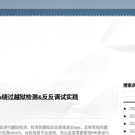
搜索
db绕过越狱检测&反反调试实践
►
20
►
20
►
20
p时会进行越狱检测，检测到越狱后会直接退出app，这样常规的越
►
20
行后再attach，对此场景不太适用，所以这里需要使用lldb来进行