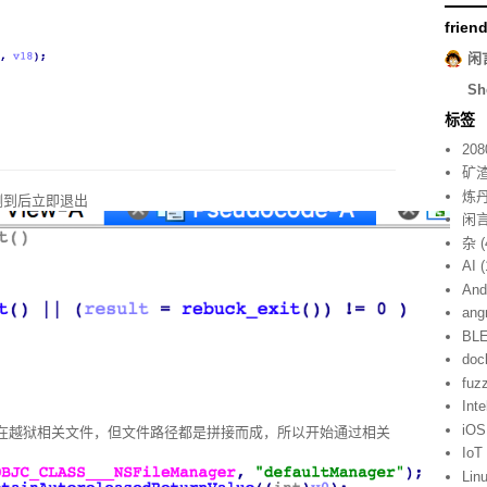
frien
闲
Sh
标签
208
矿
炼
测到后立即退出
闲
杂
(
AI
(
And
ang
BL
doc
fuz
Inte
iOS
在越狱相关文件，但文件路径都是拼接而成，所以开始通过相关
IoT
Lin