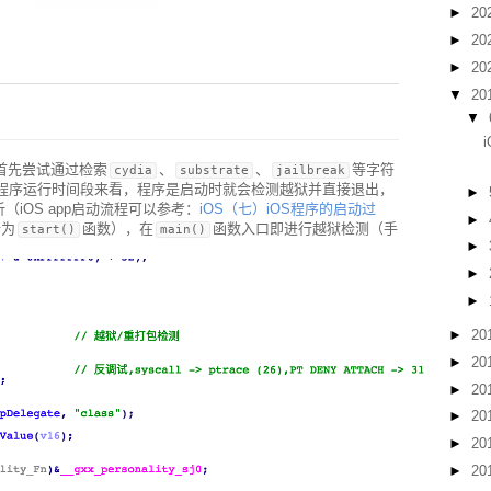
►
20
►
20
►
20
▼
20
▼
，首先尝试通过检索
、
、
等字符
cydia
substrate
jailbreak
程序运行时间段来看，程序是启动时就会检测越狱并直接退出，
►
（iOS app启动流程可以参考：
iOS（七）iOS程序的启动过
►
析为
函数），在
函数入口即进行越狱检测（手
start()
main()
►
►
►
►
20
►
20
►
20
►
20
►
20
►
20