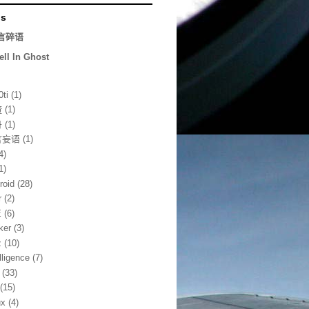
ds
言碎语
ell In Ghost
0ti
(1)
渣
(1)
丹
(1)
言妄语
(1)
4)
1)
roid
(28)
r
(2)
E
(6)
ker
(3)
z
(10)
lligence
(7)
(33)
(15)
ux
(4)