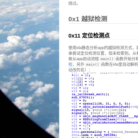
绕过。
0x1 越狱检测
0x11 定位检测点
使用ida静态分析app的越狱检测方式
串尝试定位检测位置，但未检索到。从
故从app启动流程
函数开始分析
main()
程
，另外
函数在ida里自动解
main()
动改的名）：