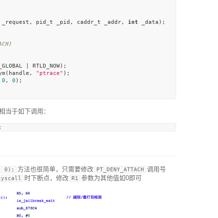
 _request, pid_t _pid, caddr_t _addr, 
int
ACH)
_GLOBAL | RTLD_NOW);

ym(handle, 
"ptrace"
);

 
0
, 
0
);

相当于如下调用：
方法也很简单，只需要修改
调用号
, 0);
PT_DENY_ATTACH
时下断点，修改
参数为其他值如0即可
syscall
R1