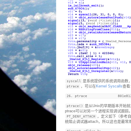
是系统提供的系统调用函数
syscall
，可以在
Kernel Syscalls
查看
ptrace
是从Unix的早期版本开
ptrace()
ptrace可以对另一个进程实现调试跟踪
，定义如下（参考
PT_DENY_ATTACH
统阻止调试器attach，所以这也是最