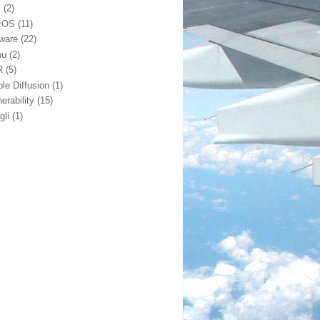
m
(2)
cOS
(11)
ware
(22)
mu
(2)
R
(5)
ble Diffusion
(1)
erability
(15)
gli
(1)