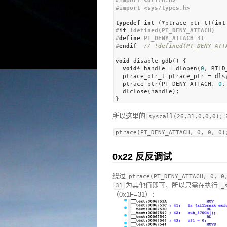
#import <dlfcn.h>
#import <sys/types.h>
typedef
int
 (*ptrace_ptr_t)(
int
#
if
 !defined(PT_DENY_ATTACH)
#
define
 PT_DENY_ATTACH 31
#
endif
// !defined(PT_DENY_ATT
void
 disable_gdb() {

void
* handle = dlopen(
0
, RTLD
  ptrace_ptr_t ptrace_ptr = dls
  ptrace_ptr(PT_DENY_ATTACH, 
0
,
  dlclose(handle);

所以这里的
syscall(26,31,0,0,0);
0x22 反反调试
绕过
ptrace(PT_DENY_ATTACH, 0, 0
为其他值即可，所以只需在执行
31
_
（0x1F=31）：