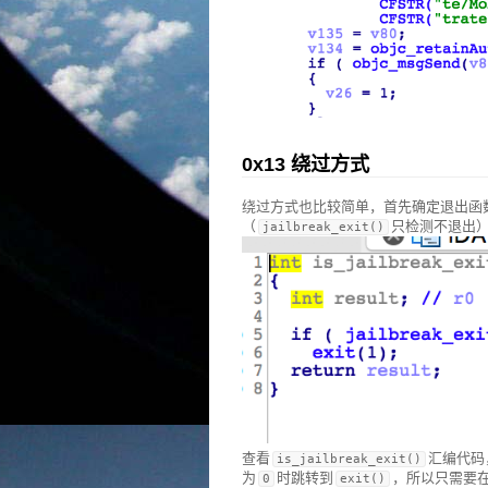
0x13 绕过方式
绕过方式也比较简单，首先确定退出函
（
只检测不退出
jailbreak_exit()
查看
汇编代码
is_jailbreak_exit()
为
时跳转到
，所以只需要
0
exit()