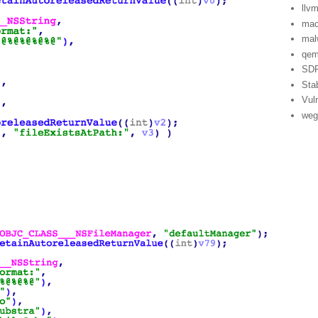
llv
ma
mal
qe
SD
Sta
Vuln
weg