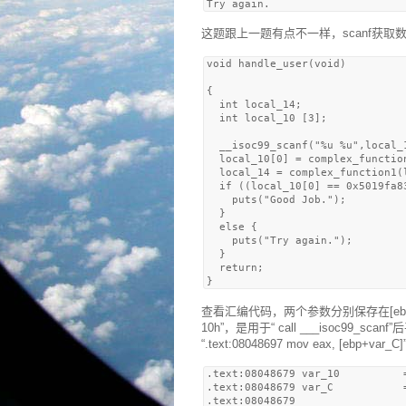
这题跟上一题有点不一样，scanf获
void handle_user(void)

{

  int local_14;

  int local_10 [3];

  __isoc99_scanf("%u %u",local_1
  local_10[0] = complex_function
  local_14 = complex_function1(l
  if ((local_10[0] == 0x5019fa8
    puts("Good Job.");

  }

  else {

    puts("Try again.");

  }

  return;

查看汇编代码，两个参数分别保存在[ebp+var
10h”，是用于“ call ___isoc99_s
“.text:08048697 mov eax, [ebp+var_C]
.text:08048679 var_10          =
.text:08048679 var_C           =
.text:08048679
