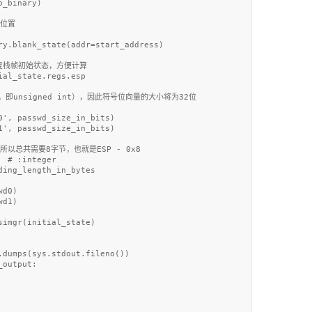
_binary)

位置

ry.blank_state(addr=start_address)

恢复栈帧初始状态，方便计算

al_state.regs.esp

即unsigned int），因此符号位向量的大小将为32位

', passwd_size_in_bits)

', passwd_size_in_bits)

所以总共需要8字节，也就是ESP - 0x8

 # :integer

ing_length_in_bytes

d0)  

d1)

imgr(initial_state)

.dumps(sys.stdout.fileno())

output:
