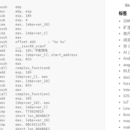
Sh
ush    ebp

ov     ebp, esp

标签
ub     esp, 18h

ub     esp, 4

208
lea     eax, [ebp+var_10]

矿
ush    eax

炼
ea     eax, [ebp+var_C]

ush    eax

闲
push    offset aUU      ; "%u %u"

杂
(
all    ___isoc99_scanf

 add     esp, 10h；平衡堆栈

AI
(
mov     eax, [ebp+var_C]；start_address

And
ub     esp, 0Ch

ush    eax

ang
call    complex_function0

BL
dd     esp, 10h

ov     [ebp+var_C], eax

doc
mov     eax, [ebp+var_10]

fuz
ub     esp, 0Ch

Inte
ush    eax

call    complex_function1

iOS
dd     esp, 10h

IoT
mov     [ebp+var_10], eax

ov     eax, [ebp+var_C]

Lin
mp     eax, 773024D1h

llv
jnz     short loc_80486CF

mov     eax, [ebp+var_10]

ma
mp     eax, 0BC4311CFh

mal
jz      short loc_80486E1
