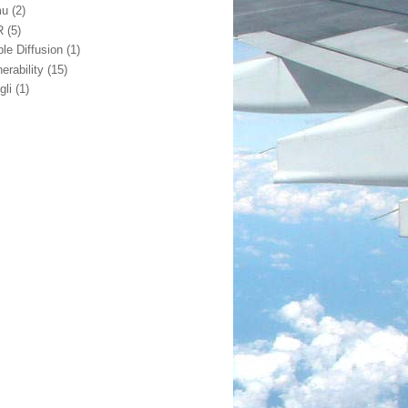
mu
(2)
R
(5)
ble Diffusion
(1)
erability
(15)
gli
(1)