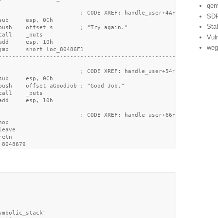
qe
                        ; CODE XREF: handle_user+4A↑j

SD
ub     esp, 0Ch

Sta
push    offset s        ; "Try again."

all    _puts

Vuln
dd     esp, 10h

weg
jmp     short loc_80486F1

-------------------------------------------------------------

                        ; CODE XREF: handle_user+54↑j

ub     esp, 0Ch

push    offset aGoodJob ; "Good Job."

all    _puts

dd     esp, 10h

                        ; CODE XREF: handle_user+66↑j

op

eave

etn

mbolic_stack"
