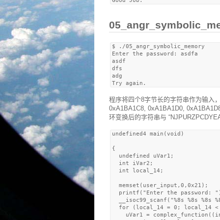
05_angr_symbolic
$ ./05_angr_symbolic_memory 

Enter the password: asdfa

asdf

dfs

adg

程序将四个8字节长的字符串作为输入，字符串分
0xA1BA1C8, 0xA1BA1D0, 0xA1
环变换后的字符串与 “NJPURZPCDYEA
undefined4 main(void)

{

  undefined uVar1;

  int iVar2;

  int local_14;

  memset(user_input,0,0x21);

  printf("Enter the password: ")
  __isoc99_scanf("%8s %8s %8s %
  for (local_14 = 0; local_14 <
    uVar1 = complex_function((i