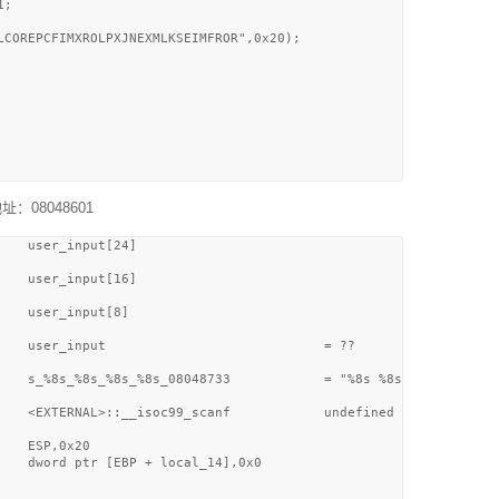
;

LCOREPCFIMXROLPXJNEXMLKSEIMFROR",0x20);

地址：08048601
   user_input[24]

   user_input[16]

   user_input[8]

    user_input                            = ??

    s_%8s_%8s_%8s_%8s_08048733            = "%8s %8s %8s %8s"

    <EXTERNAL>::__isoc99_scanf            undefined __isoc99_scan
   ESP,0x20

    dword ptr [EBP + local_14],0x0
