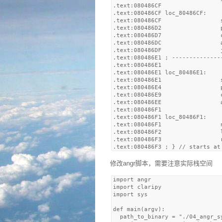
.text:080486CF

.text:080486CF loc_80486CF:    
.text:080486CF                 s
.text:080486D2                 
.text:080486D7                 c
.text:080486DC                 a
.text:080486DF                 
.text:080486E1 ; --------------
.text:080486E1

.text:080486E1 loc_80486E1:    
.text:080486E1                 s
.text:080486E4                 
.text:080486E9                 c
.text:080486EE                 a
.text:080486F1

.text:080486F1 loc_80486F1:    
.text:080486F1                 n
.text:080486F2                 l
.text:080486F3                 r
修改angr脚本，需要注意实际栈空间
import angr

import claripy

import sys

def main(argv):

  path_to_binary = "./04_angr_sy