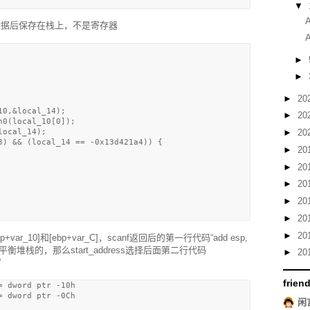
▼
取数据后保存在栈上，不是寄存器
►
►
►
20
0,&local_14);

►
20
0(local_10[0]);

►
20
ocal_14);

3) && (local_14 == -0x13d421a4)) {

►
20
►
20
►
20
►
20
►
20
►
20
_10]和[ebp+var_C]，scanf返回后的第一行代码“add esp,
canf”后平衡堆栈的，那么start_address选择后面第二行代码
►
20
”
frien
 dword ptr -10h

 dword ptr -0Ch

闲