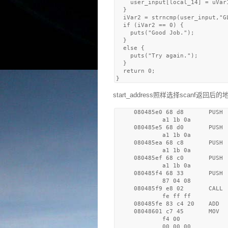
    user_input[local_14] = uVar1
  }

  iVar2 = strncmp(user_input,"G
  if (iVar2 == 0) {

    puts("Good Job.");

  }

  else {

    puts("Try again.");

  }

  return 0;

start_address照样选择scanf返回后的
     080485e0 68 d8       PUSH  
             a1 1b 0a

     080485e5 68 d0       PUSH  
             a1 1b 0a

     080485ea 68 c8       PUSH  
             a1 1b 0a

     080485ef 68 c0       PUSH 
             a1 1b 0a

     080485f4 68 33       PUSH 
             87 04 08

     080485f9 e8 02       CALL 
             fe ff ff

     080485fe 83 c4 20    ADD   
     08048601 c7 45       MOV  
             f4 00 

             00 00 00
