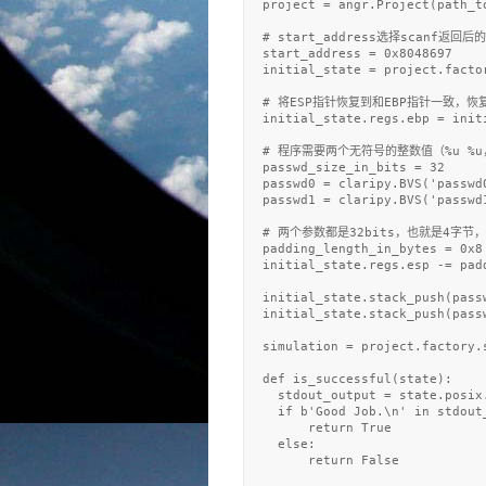
  project = angr.Project(path_to
  # start_address选择scanf返回后的
  start_address = 0x8048697

  initial_state = project.facto
  # 将ESP指针恢复到和EBP指针一致，
  initial_state.regs.ebp = initi
  # 程序需要两个无符号的整数值（%u %u，
  passwd_size_in_bits = 32

  passwd0 = claripy.BVS('passwd0
  passwd1 = claripy.BVS('passwd1
  # 两个参数都是32bits，也就是4字节，
  padding_length_in_bytes = 0x8 
  initial_state.regs.esp -= padd
  initial_state.stack_push(passw
  initial_state.stack_push(passw
  simulation = project.factory.s
  def is_successful(state):

    stdout_output = state.posix
    if b'Good Job.\n' in stdout_
        return True

    else: 

        return False
