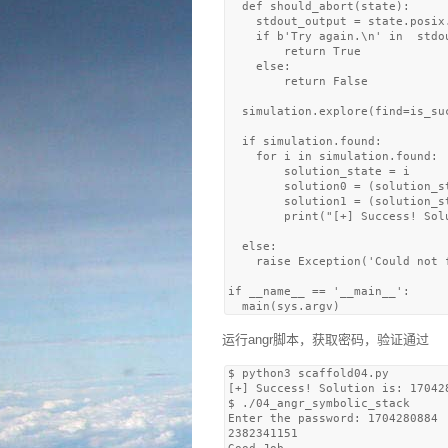
  def should_abort(state):

    stdout_output = state.posix
    if b'Try again.\n' in  stdou
        return True

    else: 

        return False

  simulation.explore(find=is_su
  if simulation.found:

    for i in simulation.found:

        solution_state = i

        solution0 = (solution_s
        solution1 = (solution_s
        print("[+] Success! Sol
  else:

    raise Exception('Could not f
if __name__ == '__main__':

运行angr脚本，获取密码，验证通过
$ python3 scaffold04.py 

[+] Success! Solution is: 170428
$ ./04_angr_symbolic_stack 

Enter the password: 1704280884

2382341151
