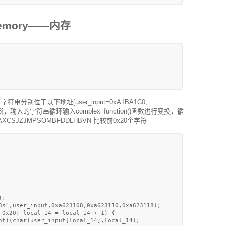
_memory——内存
别位于以下地址[user_input=0xA1BA1C0,
BA1D8]，输入的字符串循环输入complex_function()函数进行变换，循
XCSJZJMPSOMBFDDLHBVN”比较前0x20个字符
;

8s",user_input,0xa623108,0xa623110,0xa623118);

 0x20; local_14 = local_14 + 1) {

nt)(char)user_input[local_14],local_14);
