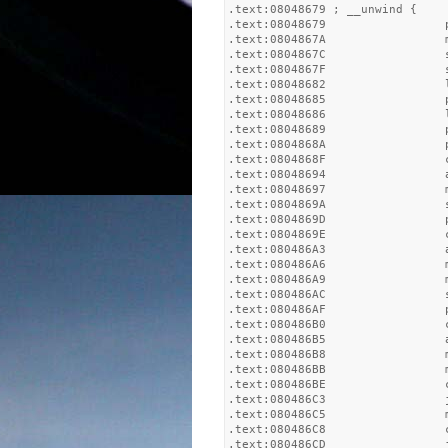
.text:08048679 ; __unwind {

.text:08048679                 p
.text:0804867A                 m
.text:0804867C                 s
.text:0804867F                 s
.text:08048682                 
.text:08048685                 p
.text:08048686                 l
.text:08048689                 p
.text:0804868A                 
.text:0804868F                 c
.text:08048694                
.text:08048697                 
.text:0804869A                 s
.text:0804869D                 p
.text:0804869E                 
.text:080486A3                 a
.text:080486A6                 m
.text:080486A9                 
.text:080486AC                 s
.text:080486AF                 p
.text:080486B0                 
.text:080486B5                 a
.text:080486B8                 
.text:080486BB                 m
.text:080486BE                 c
.text:080486C3                 
.text:080486C5                 
.text:080486C8                 c
.text:080486CD                 