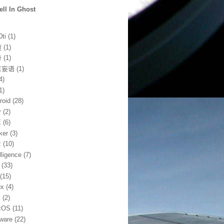
ell In Ghost
0ti
(1)
渣
(1)
丹
(1)
言妄语
(1)
4)
1)
roid
(28)
r
(2)
E
(6)
ker
(3)
z
(10)
lligence
(7)
(33)
(15)
ux
(4)
m
(2)
cOS
(11)
ware
(22)