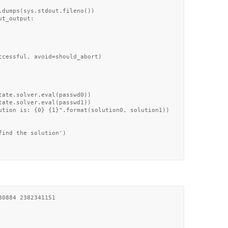
.dumps(sys.stdout.fileno())

t_output:

ccessful, avoid=should_abort)

tate.solver.eval(passwd0))

tate.solver.eval(passwd1))

ution is: {0} {1}".format(solution0, solution1))

ind the solution')

0884 2382341151
