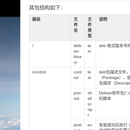
其包结构如下：
路径
文
文
说明
件
件
名
类
型
/
debi
te
deb 格式版本号
an-
xt
bina
ry
/control
cont
te
deb包描述文件
rol
xt
（Package），版
及描述（Descrip
prei
sh
Debian软件包("
.
nst
ell
的脚本
sc
rip
t
post
ex
安装成功后执行 'po