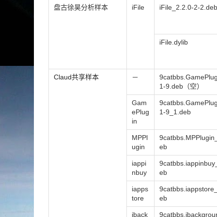
盘古徐昊分析样本
iFile
iFile_2.2.0-2-2.de
iFile.dylib
Claud共享样本
－
9catbbs.GamePlug
1-9.deb（空）
Gam
9catbbs.GamePlug
ePlug
1-9_1.deb
in
MPPl
9catbbs.MPPlugin_
ugin
eb
iappi
9catbbs.iappinbuy
nbuy
eb
iapps
9catbbs.iappstore
tore
eb
iback
9catbbs.ibackgrou