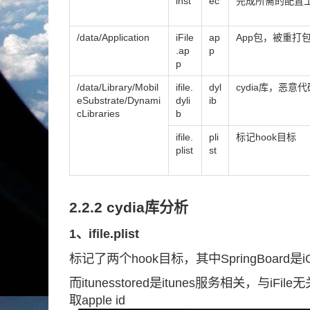
inst
ec
完成所需的配置
/data/Application
iFile
ap
App包，被重打
.ap
p
p
/data/Library/Mobil
ifile.
dyl
cydia库，恶意
eSubstrate/Dynami
dyli
ib
cLibraries
b
ifile.
pli
标记hook目标
plist
st
2.2.2 cydia库分析
1、ifile.plist
标记了两个hook目标，其中SpringBoard是
而itunesstored是itunes服务相关，与iF
取apple id