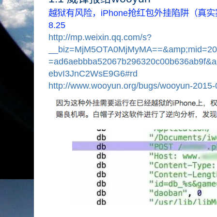
越狱有风险，iPhone抢红包外挂陷阱（真
8.25
http://mp.weixin.qq.com/s?
__biz=MjM5OTA0MjMyMA==&amp;mid=20
=ad6aebbba52067b296320c00b636ab9f&am
ebvI3JnC2WsE9G6#rd
http://www.wooyun.org/bugs/wooyun-2015