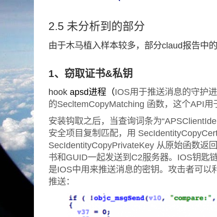
2.5 未分析到的部分
由于木马植入样本较多，部分claud报告中
1、窃取证书&私钥
hook
apsd进程（
IOS用于推送消息的守护
的SecltemCopyMatching 函数，这个
安装钩取之后，当查询词条为“APSClientIdent
安全项目复制匹配，用 SecIdentityCopyCerti
SecIdentityCopyPrivateKey 从
书和GUID一起发送到C2服务器。IOS钥匙链中以A
是IOS中用来推送消息的密钥。攻击者可以
推送：