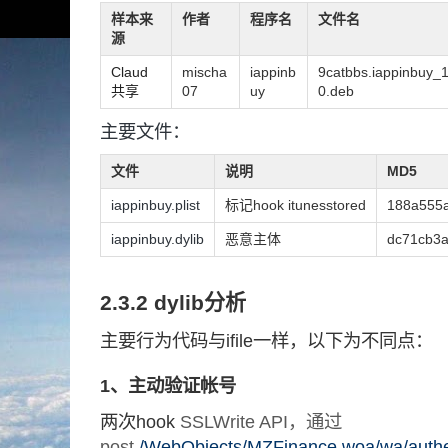
样本来
作者
程序名
文件名
源
Claud
mischa
iappinb
9catbbs.iappinbuy_1
共享
07
uy
0.deb
主要文件：
文件
说明
MD5
iappinbuy.plist
标记hook itunesstored
188a555
iappinbuy.dylib
恶意主体
dc71cb3
2.3.2 dylib分析
主要行为代码与ifile一样，以下为不同点：
1、主动验证帐号
两次hook
SSLWrite API，通过
post
/WebObjects/MZFinance.woa/wa/au