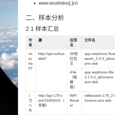
www.wushidou[.]cn
二、样本分析
2.1 样本汇总
作
源
应用
文件名
者
名
mi
http://apt.so/kua
3K抢
app.weiphone.9cat
sc
idial7
红包
wexin_2.0-3_ipho
ha
王
arm.deb
07
iFile
app.weiphone.ifile
（破
2.2.0-1_iphoneos-
解
arm.deb
版）
氵
http://apt.178.c
WiFi
wifibooster.178_2.
刀
om/15402441（
Boost
honeos-arm.deb
八
早期）
er
木