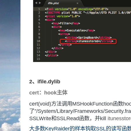
2、ifile.dylib
cert：hook主体
cert(void)方法调用MSHookFunction函数ho
了”/System/Library/Frameworks/Security.
SSLWrite和SSLRead函数，并kill
ituness
大多数KeyRaider的样本钩取SSL的读写函数都