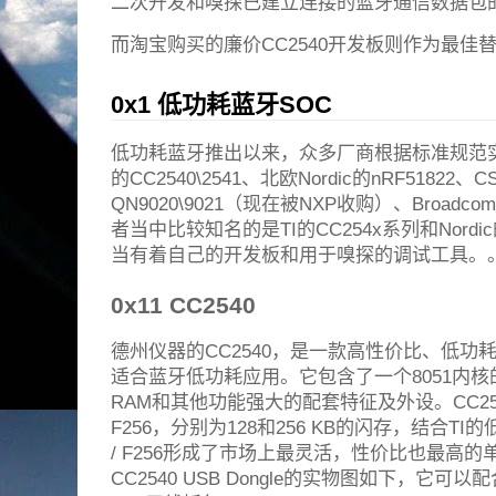
二次开发和嗅探已建立连接的蓝牙通信数据包
而淘宝购买的廉价CC2540开发板则作为最佳
0x1 低功耗蓝牙SOC
低功耗蓝牙推出以来，众多厂商根据标准规范实
的CC2540\2541、北欧Nordic的nRF51822、CS
QN9020\9021（现在被NXP收购）、Broadc
者当中比较知名的是TI的CC254x系列和Nordi
当有着自己的开发板和用于嗅探的调试工具。
0x11 CC2540
德州仪器的CC2540，是一款高性价比、低功
适合蓝牙低功耗应用。它包含了一个8051内核
RAM和其他功能强大的配套特征及外设。CC2540
F256，分别为128和256 KB的闪存，结合TI的
/ F256形成了市场上最灵活，性价比也最高的
CC2540 USB Dongle的实物图如下，它可以配合T