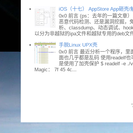
iOS（十七） AppStore App砸
0x0 前言 (ps：去年的一篇文章
恶意代码检测、还是漏洞挖掘，免不
析、classdump、动态调试、h
以分为非越狱的ipa文件和越狱专用的deb文件。
手脱Linux UPX壳
0x0 前言 最近分析一个程序，里面
面也几乎都是乱码 使用readel
是使用了加壳保护 $ readelf -e ./vs
Magic： 7f 45 4c...