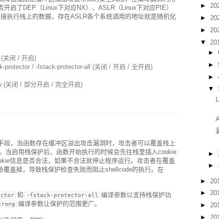
►
20
DEP（Linux下对应NX）、ASLR（Linux下对应PIE）
直接执行栈上的数据，存在ASLR各个系统调用的地址就是随机化
►
20
►
20
▼
20
►
k (关闭 / 开启)
►
ck-protector / -fstack-protector-all (关闭 / 开启 / 全开启)
►
-z now (关闭 / 部分开启 / 完全开启)
▼
手段，当函数存在缓冲区溢出攻击漏洞时，攻击者可以覆盖栈上
执行。当启用栈保护后，函数开始执行的时候会先往栈里插入cookie
►
okie信息是否合法，如果不合法就停止程序运行。攻击者在覆盖
►
给覆盖掉，导致栈保护检查失败而阻止shellcode的执行。在
►
20
►
20
和
编译参数以支持栈保护功
ector
-fstack-protector-all
编译参数让保护的范围更广。
trong
►
20
►
20