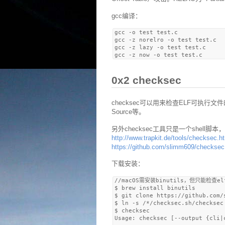
gcc编译：
gcc -o test test.c            
gcc -z norelro -o test test.c 
gcc -z lazy -o test test.c    
0x2 checksec
checksec可以用来检查ELF可执行文件的保护属性
Source等。
另外checksec工具只是一个shell脚
http://www.trapkit.de/tools/checksec.ht
https://github.com/slimm609/checksec
下载安装：
//macOS需安装binutils，但只能检查el
$ brew install binutils

$ git clone https://github.com/s
$ ln -s /*/checksec.sh/checkse
$ checksec

Usage: checksec [--output {cli|c