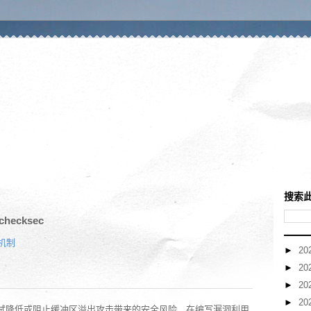
搜索
ecksec
护机制
►
20
►
20
►
20
►
20
试降低或阻止缓冲区溢出攻击带来的安全风险，在编写漏洞利用