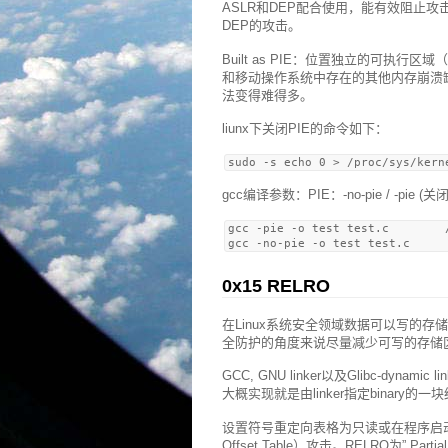
ASLR和DEP配合使用，能有效阻止攻击
DEP的攻击。
Built as PIE：位置独立的可执行区域（po
和移动操作系统中存在的其他内存崩溃缺陷时采用面
法变得难得多。
liunx下关闭PIE的命令如下：
gcc编译参数：PIE：-no-pie / -pie (关闭
gcc -pie -o test test.c        
0x15 RELRO
在Linux系统安全领域数据可以写的
全防护的角度来说尽量减少可写的存储
GCC, GNU linker以及Glibc-dynamic
大概实现就是由linker指定binary的一块经
设置符号重定向表格为只读或在程序启动时
Offset Table）攻击。RELRO为” Pa