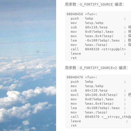
用参数
编译：
-U_FORTIFY_SOURCE
08048450 <fun>:

  push   %ebp               ; 

  mov    %esp,%ebp

  sub    $0x118,%esp        ;
  mov    0x8(%ebp),%eax     ;
  mov    %eax,0x4(%esp)     ;
  lea    -0x108(%ebp),%eax  ; 数
  mov    %eax,(%esp)        ; 保
  call   8048320 <strcpy@plt>

  leave                     ; 

用参数
编译：
-D_FORTIFY_SOURCE=2
08048470 <fun>:

  push   %ebp               ; 

  mov    %esp,%ebp

  sub    $0x118,%esp        ; 

  movl   $0x100,0x8(%esp)   
  mov    0x8(%ebp),%eax     ; 

  mov    %eax,0x4(%esp)     ; 

  lea    -0x108(%ebp),%eax  ; 

  mov    %eax,(%esp)        ; 

  call   8048370 <__strcpy_chk@p
  leave                      ; 
