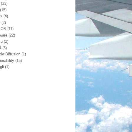
(33)
(15)
ux
(4)
m
(2)
cOS
(11)
ware
(22)
mu
(2)
R
(5)
ble Diffusion
(1)
erability
(15)
gli
(1)