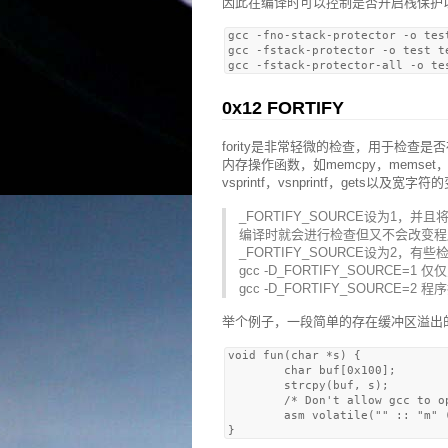
因此在编译时可以控制是否开启栈保护
gcc -fno-stack-protector -o te
gcc -fstack-protector -o t
0x12 FORTIFY
fority是非常轻微的检查，用于检
内存操作函数，如memcpy，memset，stpcpy，
vsprintf，vsnprintf，gets以及宽字
_FORTIFY_SOURCE设为1，并
编译时就会进行检查但又不会改变程
_FORTIFY_SOURCE设为2
gcc -D_FORTIFY_SOURCE=
gcc -D_FORTIFY_SOURC
举个例子，一段简单的存在缓冲区溢出
void fun(char *s) {

        char buf[0x100];

        strcpy(buf, s);

        /* Don't allow gcc to op
        asm volatile("" :: "m" (