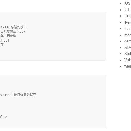
iOS
IoT
Lin
llv
 将0x118存储到栈上

ma
 将目标参数载入eax

mal
 保存目标参数

组buf

qe
存

SD
Sta
Vuln
weg
; 把0x100当作目标参数保存

lt>
