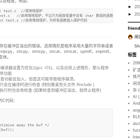
以及程度，例如：
►
20
st test.c  //禁用栈保护

►
20
est test.c   //启用堆栈保护，不过只为局部变量中含有 char 数组的函数插入保护代码

frien
闲
查是否存在缓冲区溢出的错误。适用情形是程序采用大量的字符串或者
Sh
strcpy，strncpy，strcat，strncat，sprintf，snprintf，
标签
符的变体。
208
且将编译器设置为优化1(gcc -O1)，以及出现上述情形，那么程序
矿
序功能
炼
，有些检查功能会加入，但是这可能导致程序崩溃。
闲
1 仅仅只会在编译时进行检查 (特别像某些头文件 #include
)
杂
(
E=2 程序执行时也会有检查 (如果检查到缓冲区溢出，就终止程序)
AI
(
的C代码：
And
ang
BL
doc
timise away the buf */

buf));

fuz
Inte