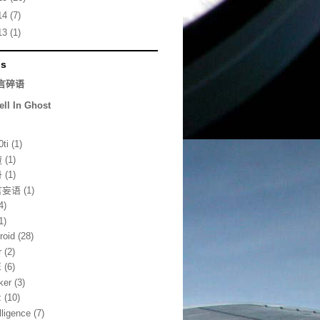
14
(7)
13
(1)
ds
言碎语
ell In Ghost
0ti
(1)
渣
(1)
丹
(1)
言妄语
(1)
4)
1)
roid
(28)
r
(2)
E
(6)
ker
(3)
z
(10)
lligence
(7)