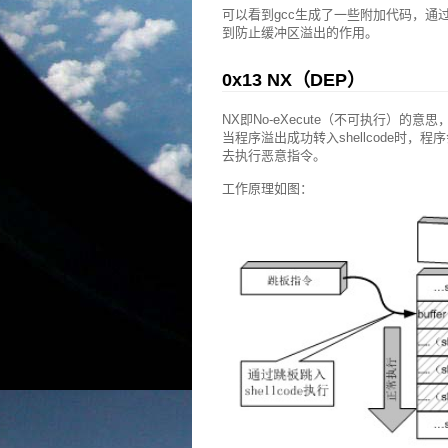
可以看到gcc生成了一些附加代码，通过对数组
到防止缓冲区溢出的作用。
0x13 NX（DEP）
NX即No-eXecute（不可执行）的
当程序溢出成功转入shellcode时
去执行恶意指令。
工作原理如图：