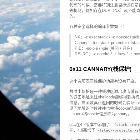
代码的时候，需要特别注意目标进程是否开启了
等机制，例如存在DEP（NX）就不能
的。
各种安全选择的编译参数如下：
NX：-z execstack / -z noexecstac
Canary：-fno-stack-protector /-fsta
PIE：-no-pie / -pie (关闭 / 开启)
RELRO：-z norelro / -z lazy / 
0x11 CANNARY(栈保护)
这个选项表示栈保护功能有没有开启。
栈溢出保护是一种缓冲区溢出攻击缓解
的返回地址来让shellcode能够得到
信息，当函数真正返回的时候会验证co
返回地址的时候往往也会将cookie信息
Linux中将cookie信息称为canary。
gcc在4.2版本中添加了
-fstack-prot
能，4.9新增了
-fstack-protector-s