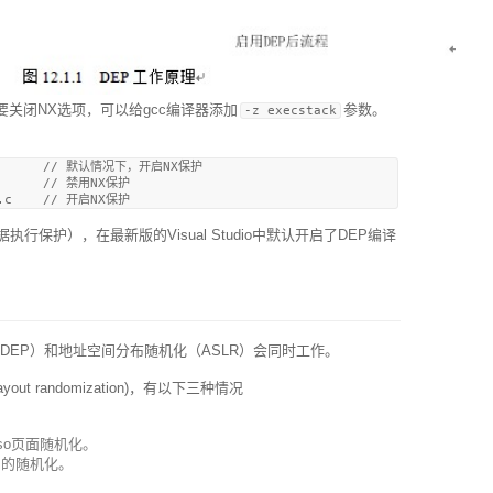
要关闭NX选项，可以给gcc编译器添加
参数。
-z execstack
         // 默认情况下，开启NX保护

c      // 禁用NX保护

据执行保护），在最新版的Visual Studio中默认开启了DEP编译
其为DEP）和地址空间分布随机化（ASLR）会同时工作。
yout randomization)，有以下三种情况
vdso页面随机化。
p）的随机化。