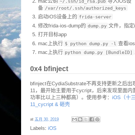
mac公钥
导入iOS设
~/.ssh/id_rsa.pub
备
/var/root/.ssh/authorized_keys
启动iOS设备上的
frida-server
修改frida-ios-dump的
文件，指定
dump.py
打开目标app
mac上执行
查看ios 
$ python dump.py -l
mac上执行
python dump.py [BundleID]
0x4 bfinject
bfinject在CydiaSubstrate不再支持更新
11，最开始主要用于cycript，后来发现里
功率比以上三种都高）。使用参考：
iOS（十三）
11_cycript & 砸壳
at
五月 30, 2019
Labels:
iOS