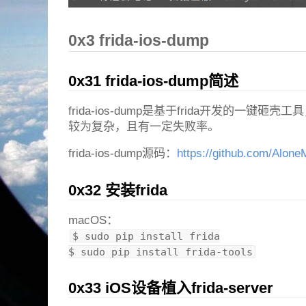
0x3 frida-ios-dump
0x31 frida-ios-dump简述
frida-ios-dump是基于frida开发的一键砸
较为复杂，且有一定失败率。
frida-ios-dump源码：
https://github.com/Alone
0x32 安装frida
macOS：
$ sudo pip install frida

$ sudo pip install frida-tools
0x33 iOS设备植入frida-server