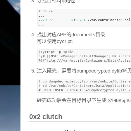
寻找目标App路径
# ps -A
7279
 ??         
0
:
00.94
 /var/containers/Bundl
找出对应APP的documents目录
可以使用cycript：
$cycript -p <pid>

cy# [[NSFileManager defaultManager] URLsForDi
注入砸壳，需要将dumpdecrypted.dylib拷
# cp dumpdecrypted.dylib /var/mobile/Containe
# cd /var/mobile/Containers/Data/Application/
砸壳成功后会在目标目录下生成
SYHDAppP
0x2 clutch